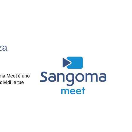
za
goma Meet è uno
ividi le tue