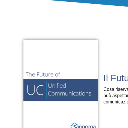
Il Fut
Cosa riserva
può aspettar
comunicazion