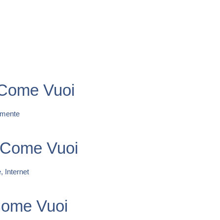
 Come Vuoi
lmente
 Come Vuoi
, Internet
Come Vuoi